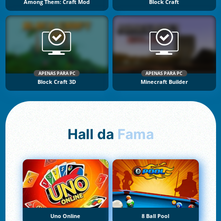
Among Them: Craft Mod
Block Craft
APENAS PARA PC
APENAS PARA PC
Block Craft 3D
Minecraft Builder
Hall da
Fama
Uno Online
8 Ball Pool