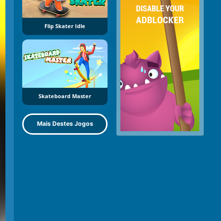
Flip Skater Idle
Skateboard Master
Mais Destes Jogos