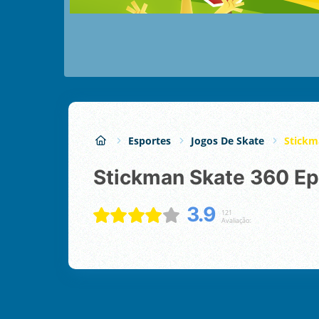
Esportes
Jogos De Skate
Stickm
Stickman Skate 360 Ep
3.9
121
Avaliação: