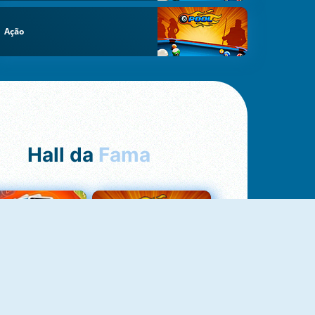
Ação
Hall da
Fama
Uno Online
8 Ball Pool