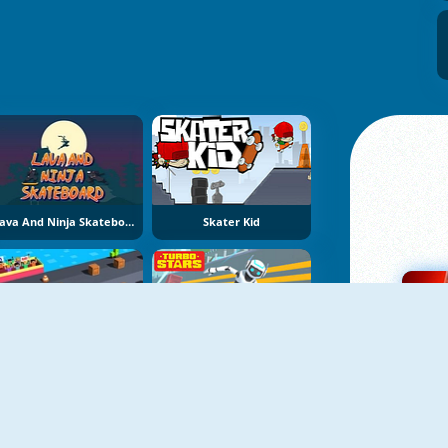
Lava And Ninja Skateboard
Skater Kid
Skatelander
Turbo Stars