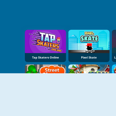
Tap Skaters Online
Pixel Skate
EG Street Skater
Bunny Skater