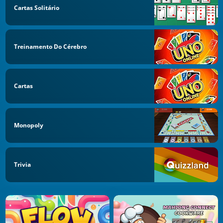
Cartas Solitário
Treinamento Do Cérebro
Cartas
Monopoly
Trivia