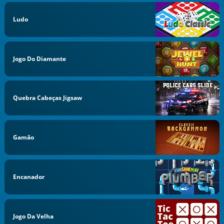
Ludo
Jogo Do Diamante
Quebra Cabeças Jigsaw
Gamão
Encanador
Jogo Da Velha