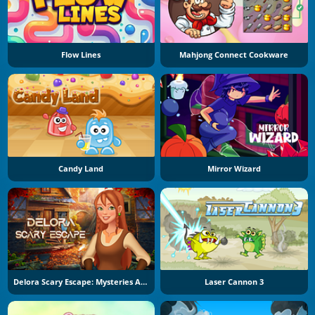
Flow Lines
Mahjong Connect Cookware
Candy Land
Mirror Wizard
Delora Scary Escape: Mysteries Adventure
Laser Cannon 3