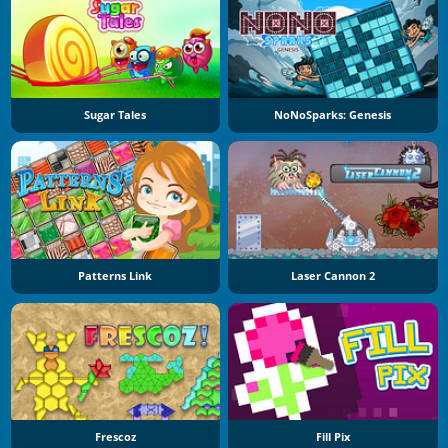
Sugar Tales
NoNoSparks: Genesis
Patterns Link
Laser Cannon 2
Frescoz
Fill Pix