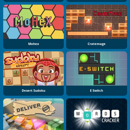
Mohex
Cratemage
Desert Sudoku
E Switch