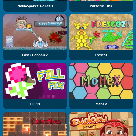
NoNoSparks: Genesis
Patterns Link
Laser Cannon 2
Frescoz
Fill Pix
Mohex