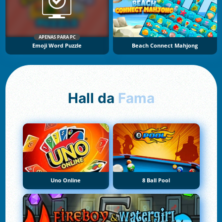
APENAS PARA PC
Emoji Word Puzzle
Beach Connect Mahjong
Hall da
Fama
Uno Online
8 Ball Pool