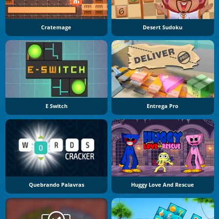
Cratemage
Desert Sudoku
E Switch
Entrega Pro
Quebrando Palavras
Huggy Love And Rescue