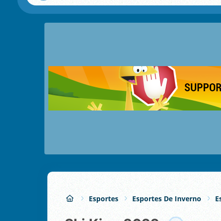
Esportes
Esportes De Inverno
E