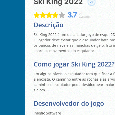
Ski King 2022
3.7
219
Avaliação:
Descrição
Ski King 2022 é um desafiador jogo de esqui 2D
O jogador deve evitar que o esquiador bata na
os bancos de neve e as manchas de gelo. Isto i
sobre os movimentos do esquiador.
Como jogar Ski King 2022?
Em alguns níveis, o esquiador terá que ficar 
a encosta. O caminho entre as rochas e as árvo
caminho, o esquiador pode desbloquear maior v
slalom.
Desenvolvedor do jogo
Inlogic Software