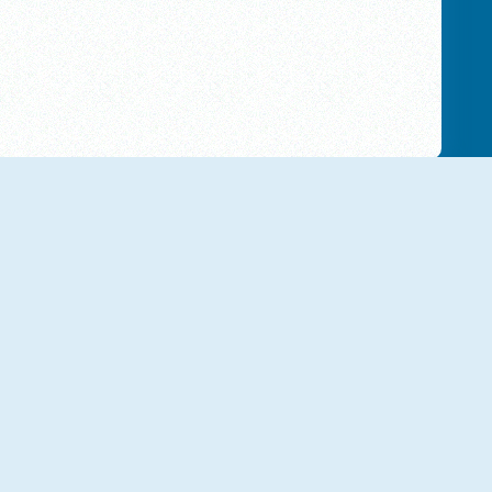
Slalom Simulador De Ski
GP Ski Slalom
Ski Safari
Sweeper Curling