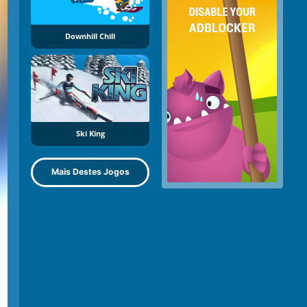
Downhill Chill
Ski King
Mais Destes Jogos