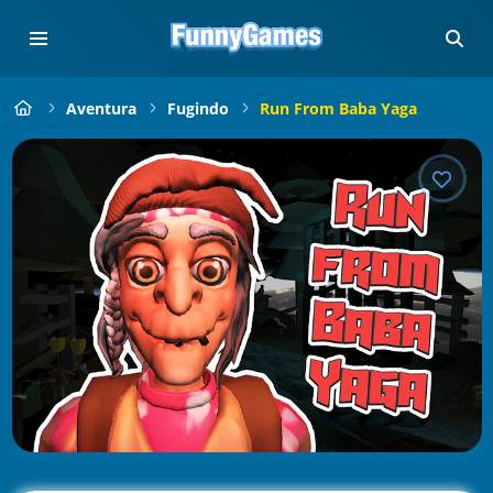
Aventura
Fugindo
Run From Baba Yaga