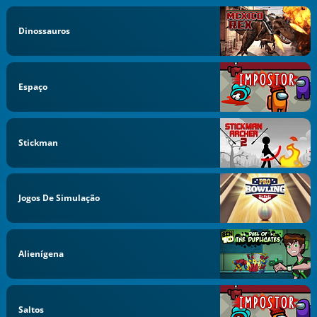
Dinossauros
Espaço
Stickman
Jogos De Simulação
Alienígena
Saltos