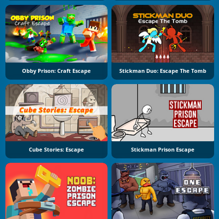
Obby Prison: Craft Escape
Stickman Duo: Escape The Tomb
Cube Stories: Escape
Stickman Prison Escape