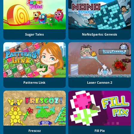
Sugar Tales
NoNoSparks: Genesis
Patterns Link
Laser Cannon 2
Frescoz
Fill Pix