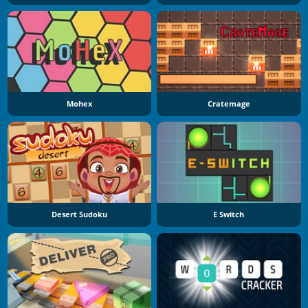
Mohex
Cratemage
Desert Sudoku
E Switch