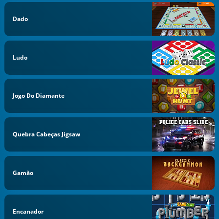
Dado
Ludo
Jogo Do Diamante
Quebra Cabeças Jigsaw
Gamão
Encanador