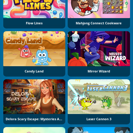
Flow Lines
Mahjong Connect Cookware
Candy Land
Mirror Wizard
Delora Scary Escape: Mysteries Adventure
Laser Cannon 3