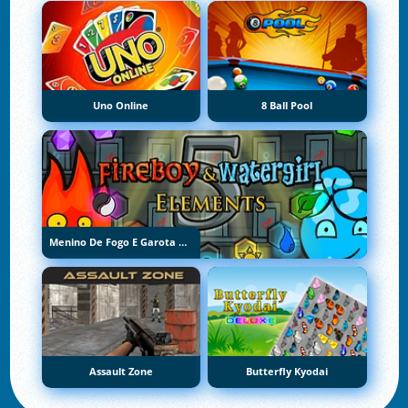
Uno Online
8 Ball Pool
Menino De Fogo E Garota De Água 5: Elementos
Assault Zone
Butterfly Kyodai