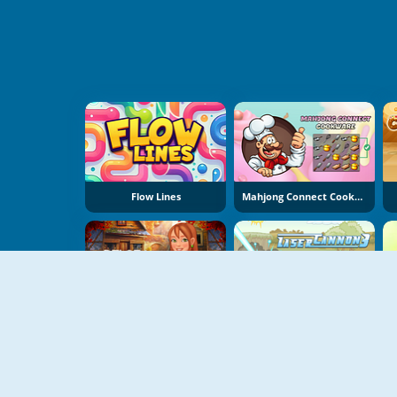
Flow Lines
Mahjong Connect Cookware
Delora Scary Escape: Mysteries Adventure
Laser Cannon 3