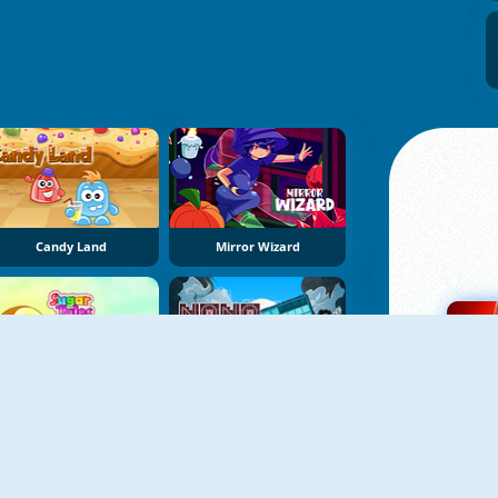
Candy Land
Mirror Wizard
Sugar Tales
NoNoSparks: Genesis