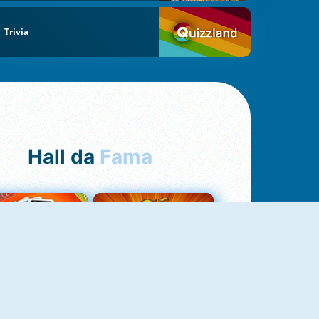
Trivia
Hall da
Fama
Uno Online
8 Ball Pool