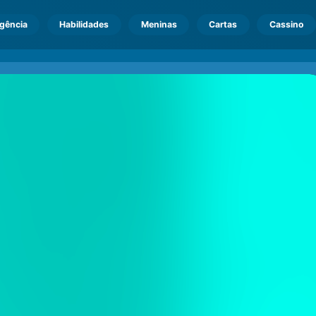
igência
Habilidades
Meninas
Cartas
Cassino