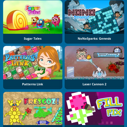
Sugar Tales
NoNoSparks: Genesis
Patterns Link
Laser Cannon 2