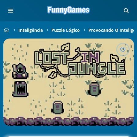
Inteligência
Puzzle Lógico
Provocando O Inteligê