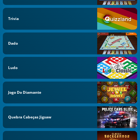
Trivia
Dado
Ludo
Jogo Do Diamante
Quebra Cabeças Jigsaw