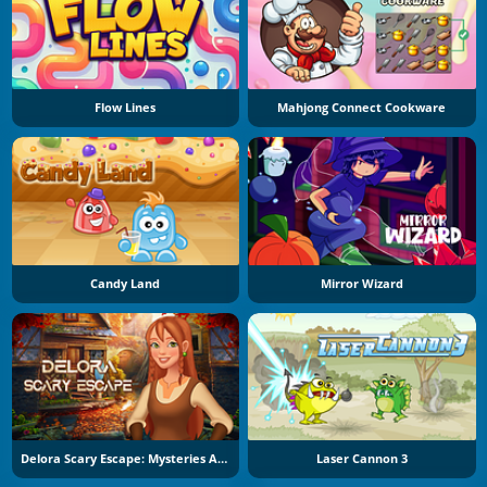
Flow Lines
Mahjong Connect Cookware
Candy Land
Mirror Wizard
Delora Scary Escape: Mysteries Adventure
Laser Cannon 3