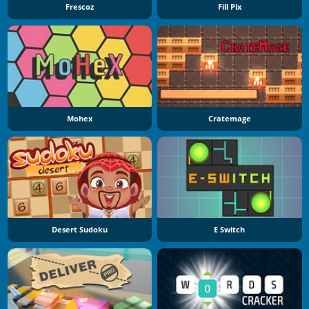
Frescoz
Fill Pix
Mohex
Cratemage
Desert Sudoku
E Switch