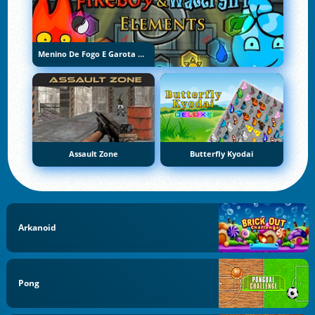
Menino De Fogo E Garota De Água 5: Elementos
Assault Zone
Butterfly Kyodai
Arkanoid
Pong