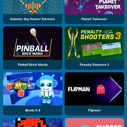
Atlantic Sky Hunter Extreme
Planet Takeover
Pinball Brick Mania
Penalty Shooters 3
Bomb It 8
Flipman