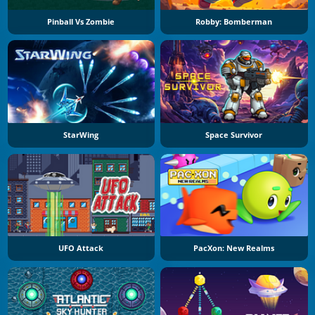
Pinball Vs Zombie
Robby: Bomberman
StarWing
Space Survivor
UFO Attack
PacXon: New Realms