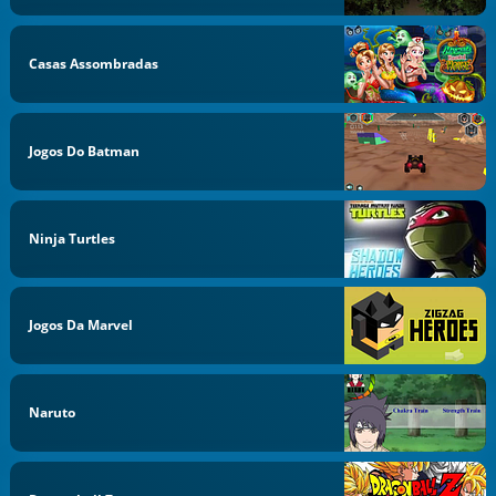
Casas Assombradas
Jogos Do Batman
Ninja Turtles
Jogos Da Marvel
Naruto