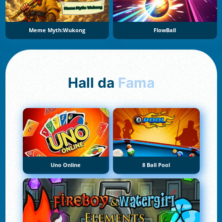
Meme Myth:Wukong
FlowBall
Hall da
Fama
Uno Online
8 Ball Pool