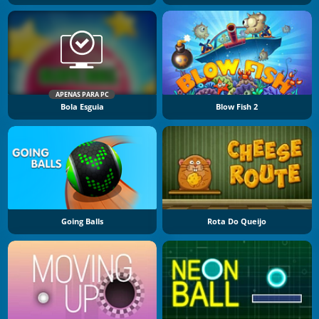
APENAS PARA PC
Bola Esguia
Blow Fish 2
Going Balls
Rota Do Queijo