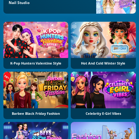
Nail Studio
K-Pop Hunters Valentine Style
Hot And Cold Winter Style
Barbee Black Friday Fashion
Celebrity E-Girl Vibes