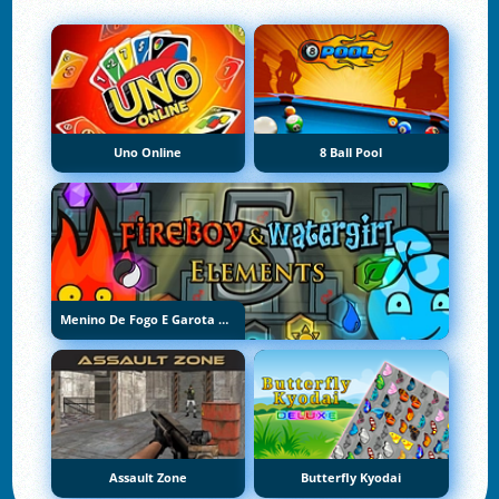
Uno Online
8 Ball Pool
Menino De Fogo E Garota De Água 5: Elementos
Assault Zone
Butterfly Kyodai