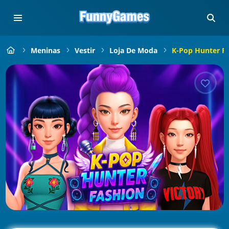
Meninas
Vestir
Loja De Moda
K-Pop Hunter F