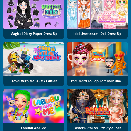
Magical Diary Paper Dress Up
Idol Livestream: Doll Dress Up
Travel With Me: ASMR Edition
From Nerd To Popular: Ballerina Cuppuccina
Labubu And Me
Eastern Star Vs City Style Icon