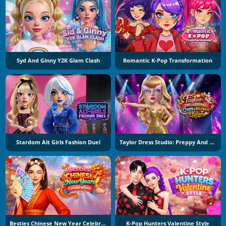
Syd And Ginny Y2K Glam Clash
Romantic K-Pop Transformation
Stardom Alt Girls Fashion Duel
Taylor Dress Studio: Preppy And Wild West Glam
Besties Chinese New Year Celebration
K-Pop Hunters Valentine Style