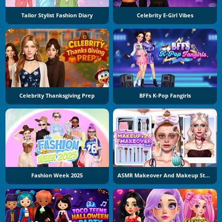
Tailor Stylist Fashion Diary
Celebrity E-Girl Vibes
Celebrity Thanksgiving Prep
BFFs K-Pop Fangirls
Fashion Week 2025
ASMR Makeover And Makeup Studio