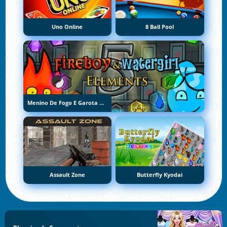
Uno Online
8 Ball Pool
Menino De Fogo E Garota De Água 5: Elementos
Assault Zone
Butterfly Kyodai