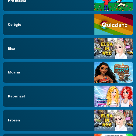
Pré Escola
Colégio
Elsa
Moana
Rapunzel
Frozen