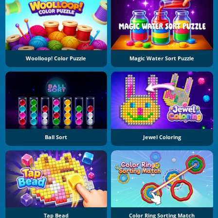
Woolloop! Color Puzzle
Magic Water Sort Puzzle
Ball Sort
Jewel Coloring
Tap Bead
Color Ring Sorting Match