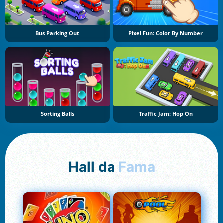
Bus Parking Out
Pixel Fun: Color By Number
Sorting Balls
Traffic Jam: Hop On
Hall da
Fama