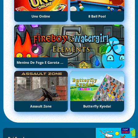
Uno Online
8 Ball Pool
Menino De Fogo E Garota De Água 5: Elementos
Assault Zone
Butterfly Kyodai