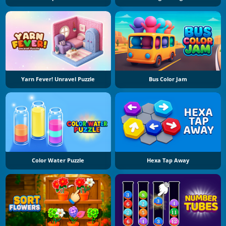
Yarn Fever! Unravel Puzzle
Bus Color Jam
Color Water Puzzle
Hexa Tap Away