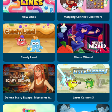
Flow Lines
Mahjong Connect Cookware
Candy Land
Mirror Wizard
Delora Scary Escape: Mysteries Adventure
Laser Cannon 3