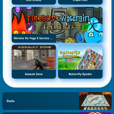
Uno Online
8 Ball Pool
Menino De Fogo E Garota De Água 5: Elementos
Assault Zone
Butterfly Kyodai
Dado