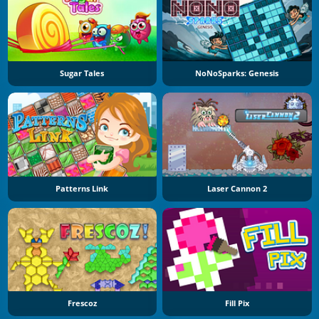
Sugar Tales
NoNoSparks: Genesis
Patterns Link
Laser Cannon 2
Frescoz
Fill Pix