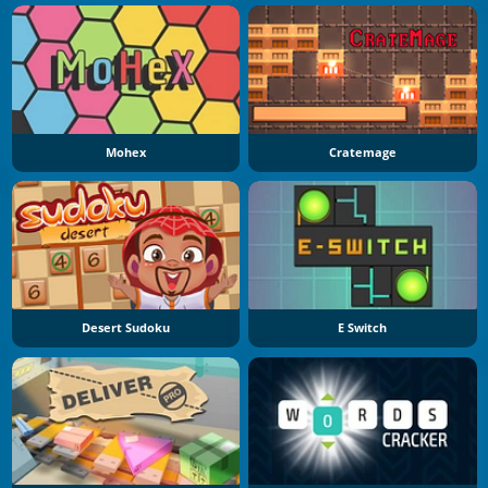
Mohex
Cratemage
Desert Sudoku
E Switch