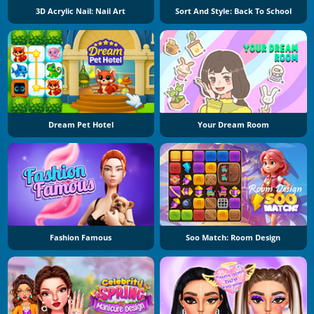
3D Acrylic Nail: Nail Art
Sort And Style: Back To School
Dream Pet Hotel
Your Dream Room
Fashion Famous
Soo Match: Room Design