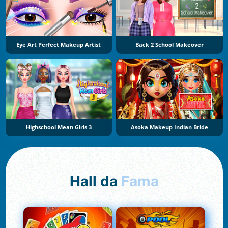
Eye Art Perfect Makeup Artist
Back 2 School Makeover
Highschool Mean Girls 3
Asoka Makeup Indian Bride
Hall da
Fama