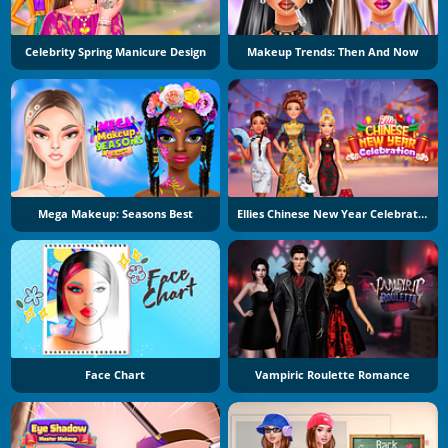
Celebrity Spring Manicure Design
Makeup Trends: Then And Now
Mega Makeup: Seasons Best
Ellies Chinese New Year Celebration
Face Chart
Vampiric Roulette Romance