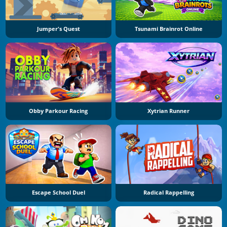
Jumper's Quest
Tsunami Brainrot Online
Obby Parkour Racing
Xytrian Runner
Escape School Duel
Radical Rappelling