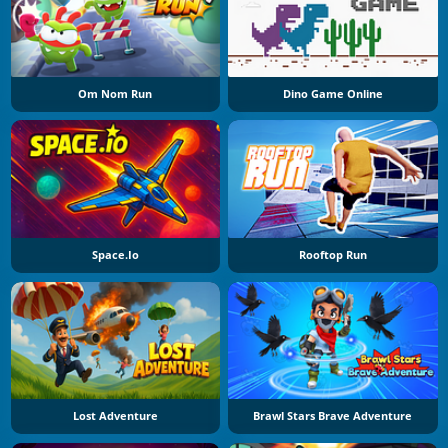
Om Nom Run
Dino Game Online
Space.io
Rooftop Run
Lost Adventure
Brawl Stars Brave Adventure