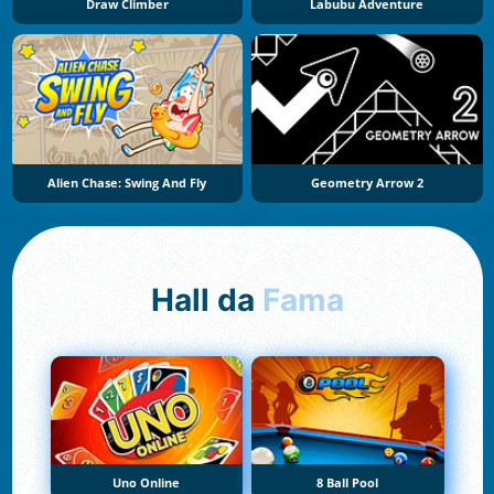
Draw Climber
Labubu Adventure
Alien Chase: Swing And Fly
Geometry Arrow 2
Hall da
Fama
Uno Online
8 Ball Pool