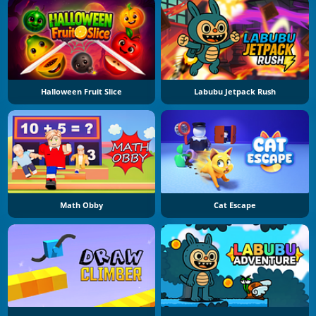
Halloween Fruit Slice
Labubu Jetpack Rush
Math Obby
Cat Escape