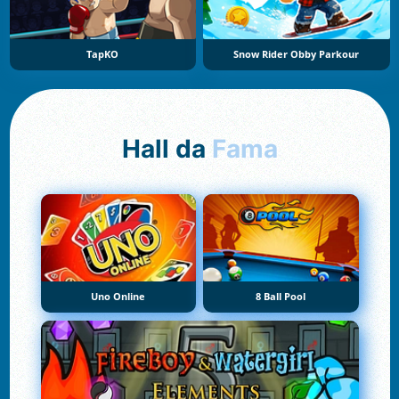
TapKO
Snow Rider Obby Parkour
Hall da
Fama
Uno Online
8 Ball Pool