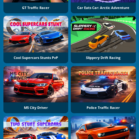
GT Traffic Racer
Car Eats Car: Arctic Adventure
Cool Supercars Stunts PvP
Slippery Drift Racing
M5 City Driver
Police Traffic Racer