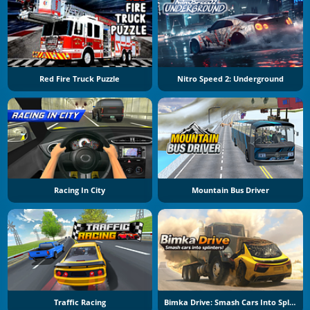
Red Fire Truck Puzzle
Nitro Speed 2: Underground
Racing In City
Mountain Bus Driver
Traffic Racing
Bimka Drive: Smash Cars Into Splinters