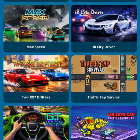
Max Speed
I8 City Driver
Two RX7 Drifters
Traffic Tap Survival