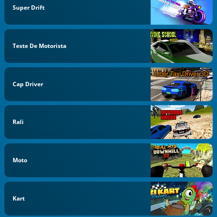
Super Drift
Teste De Motorista
Cap Driver
Rali
Moto
Kart