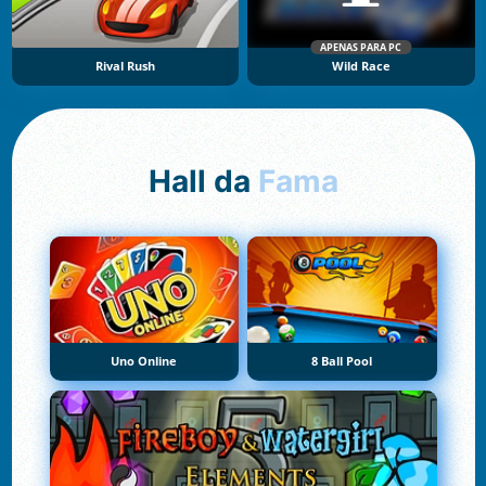
APENAS PARA PC
Rival Rush
Wild Race
Hall da
Fama
Uno Online
8 Ball Pool