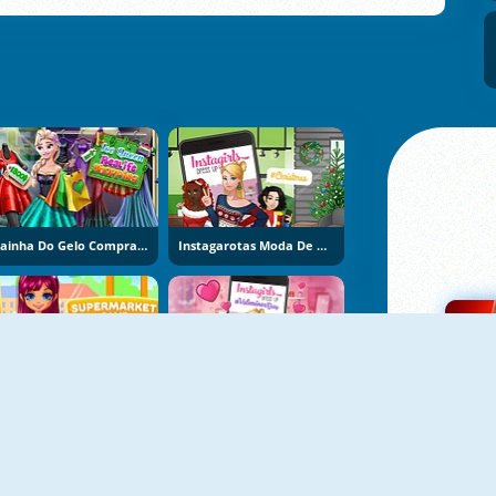
Rainha Do Gelo Compras Reais
Instagarotas Moda De Natal
Supermarket Dash
Instagirls Valentines Dress Up