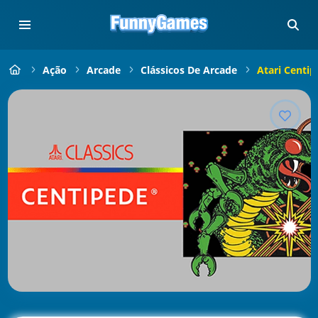
Ação
Arcade
Clássicos De Arcade
Atari Centip