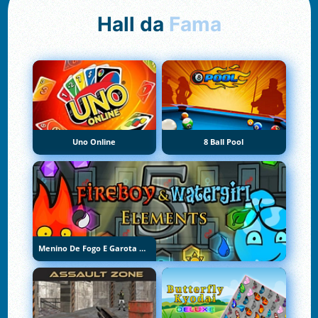
Hall da
Fama
Uno Online
8 Ball Pool
Menino De Fogo E Garota De Água 5: Elementos