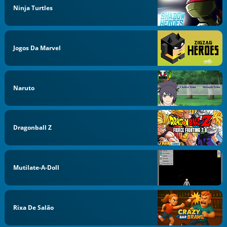
Ninja Turtles
Jogos Da Marvel
Naruto
Dragonball Z
Mutilate-A-Doll
Rixa De Salão