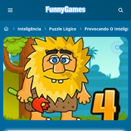
Inteligência
Puzzle Lógico
Provocando O Inteligê