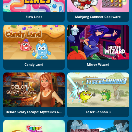
Flow Lines
Mahjong Connect Cookware
Candy Land
Mirror Wizard
Delora Scary Escape: Mysteries Adventure
Laser Cannon 3