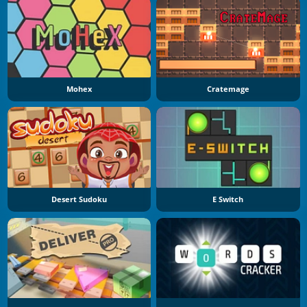
Mohex
Cratemage
Desert Sudoku
E Switch