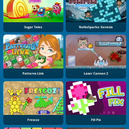
Sugar Tales
NoNoSparks: Genesis
Patterns Link
Laser Cannon 2
Frescoz
Fill Pix