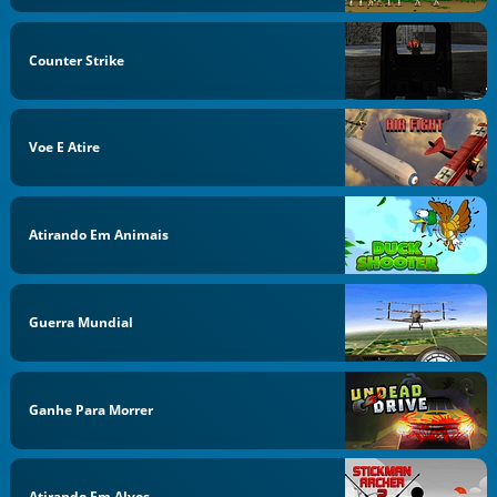
Counter Strike
Voe E Atire
Atirando Em Animais
Guerra Mundial
Ganhe Para Morrer
Atirando Em Alvos