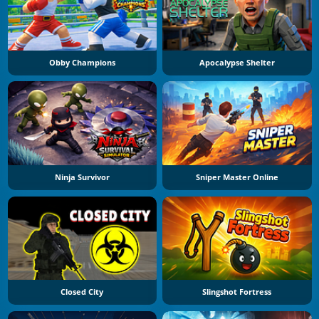
Obby Champions
Apocalypse Shelter
Ninja Survivor
Sniper Master Online
Closed City
Slingshot Fortress