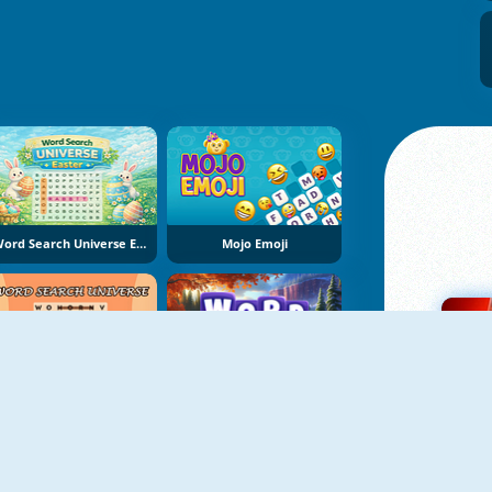
Word Search Universe Easter
Mojo Emoji
Word Search Universe
Word Seasons