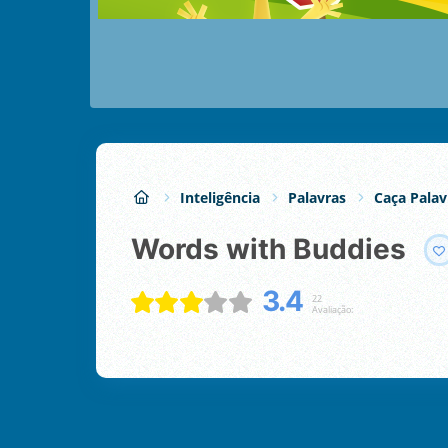
Inteligência
Palavras
Caça Palav
Words with Buddies
3.4
22
Avaliação: