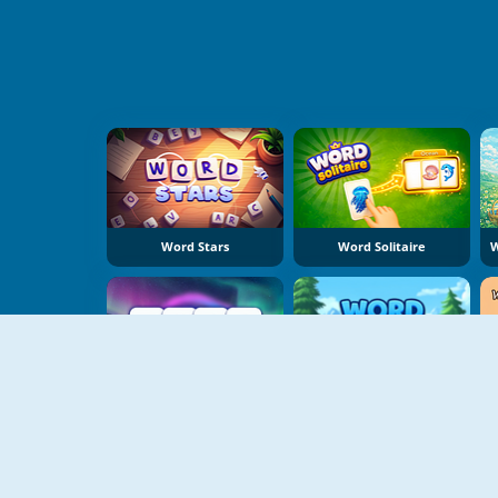
Word Stars
Word Solitaire
Word Clash
Word Connect Puzzle