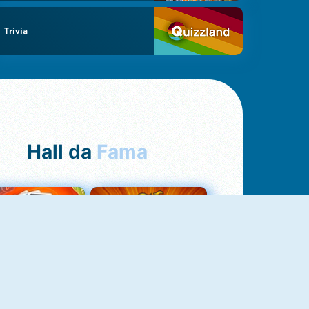
Trivia
Hall da
Fama
Uno Online
8 Ball Pool