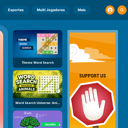
Esportes
Multi Jogadores
Mais
Theme Word Search
Word Search Universe: Animals