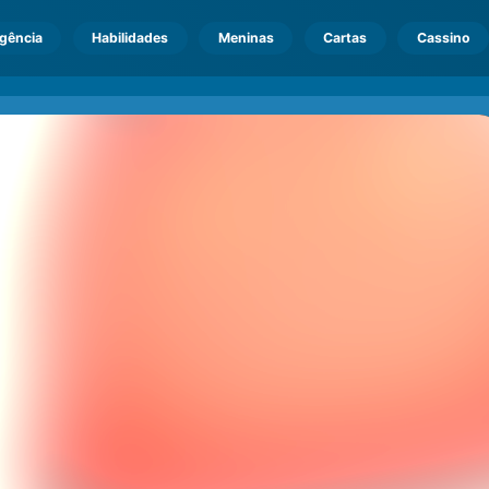
igência
Habilidades
Meninas
Cartas
Cassino