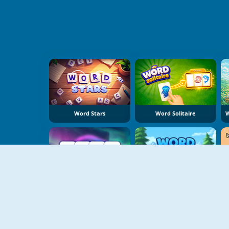
Word Stars
Word Solitaire
Word Clash
Word Connect Puzzle