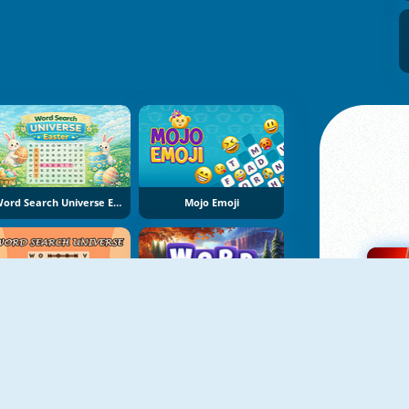
Word Search Universe Easter
Mojo Emoji
Word Search Universe
Word Seasons