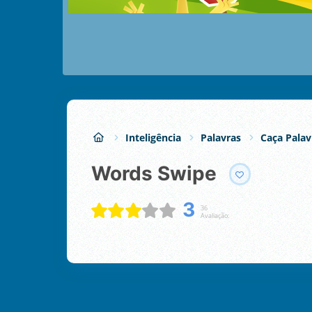
Inteligência
Palavras
Caça Palav
Words Swipe
3
36
Avaliação: