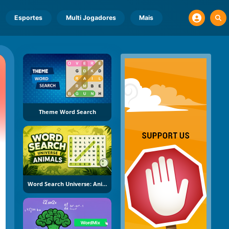
Esportes
Multi Jogadores
Mais
Theme Word Search
Word Search Universe: Animals