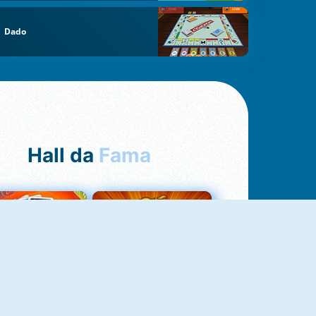
Dado
Hall da
Fama
Uno Online
8 Ball Pool