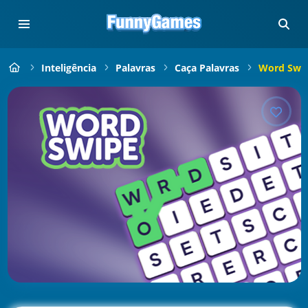
Inteligência
Palavras
Caça Palavras
Word Swi