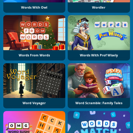
Words With Owl
Wordler
Words From Words
Words With Prof Wisely
Word Voyager
Word Scramble: Family Tales