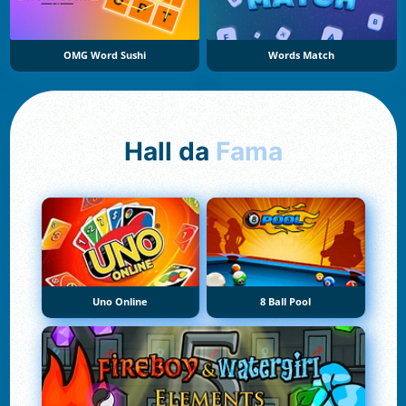
OMG Word Sushi
Words Match
Hall da
Fama
Uno Online
8 Ball Pool