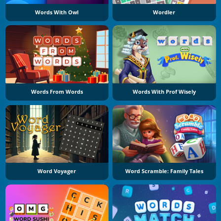
Words With Owl
Wordler
Words From Words
Words With Prof Wisely
Word Voyager
Word Scramble: Family Tales