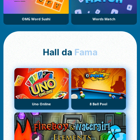
OMG Word Sushi
Words Match
Hall da
Fama
Uno Online
8 Ball Pool