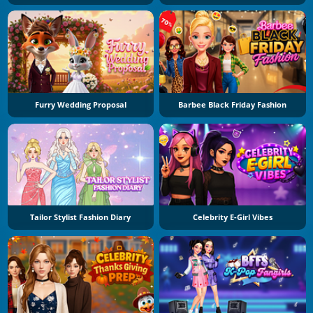
Furry Wedding Proposal
Barbee Black Friday Fashion
Tailor Stylist Fashion Diary
Celebrity E-Girl Vibes