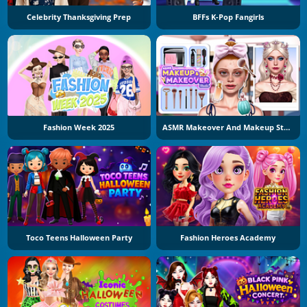
Celebrity Thanksgiving Prep
BFFs K-Pop Fangirls
Fashion Week 2025
ASMR Makeover And Makeup Studio
Toco Teens Halloween Party
Fashion Heroes Academy