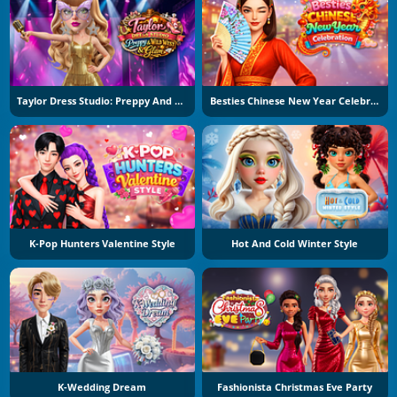
Taylor Dress Studio: Preppy And Wild West Glam
Besties Chinese New Year Celebration
K-Pop Hunters Valentine Style
Hot And Cold Winter Style
K-Wedding Dream
Fashionista Christmas Eve Party