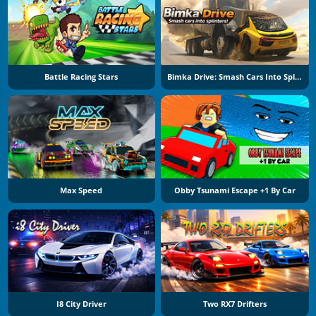
Battle Racing Stars
Bimka Drive: Smash Cars Into Splinters
Max Speed
Obby Tsunami Escape +1 By Car
I8 City Driver
Two RX7 Drifters