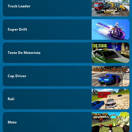
Truck Loader
Super Drift
Teste De Motorista
Cap Driver
Rali
Moto