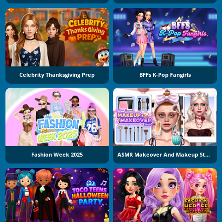
Celebrity Thanksgiving Prep
BFFs K-Pop Fangirls
Fashion Week 2025
ASMR Makeover And Makeup Studio