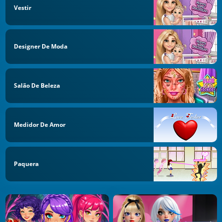
Vestir
Designer De Moda
Salão De Beleza
Medidor De Amor
Paquera