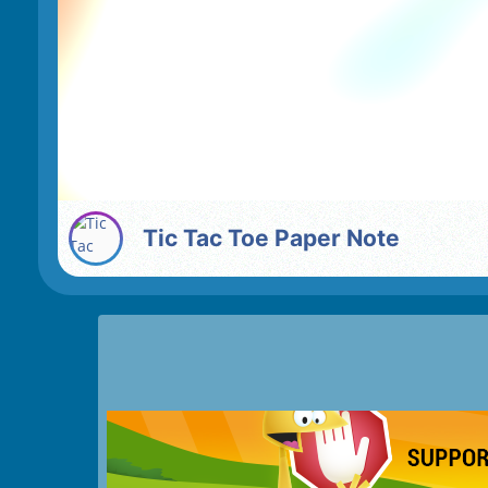
Tic Tac Toe Paper Note