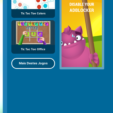
Tic Tac Toe Colors
Tic Tac Toe Office
Mais Destes Jogos