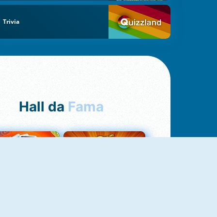
Trivia
Hall da
Fama
Uno Online
8 Ball Pool