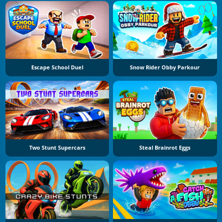
Escape School Duel
Snow Rider Obby Parkour
Two Stunt Supercars
Steal Brainrot Eggs