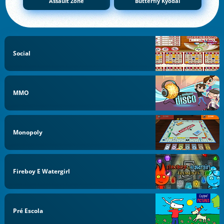
Assault Zone
Butterfly Kyodai
Social
MMO
Monopoly
Fireboy E Watergirl
Pré Escola