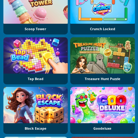
Scoop Tower
Crunch Locked
Tap Bead
Treasure Hunt Puzzle
Block Escape
Goodeluxe