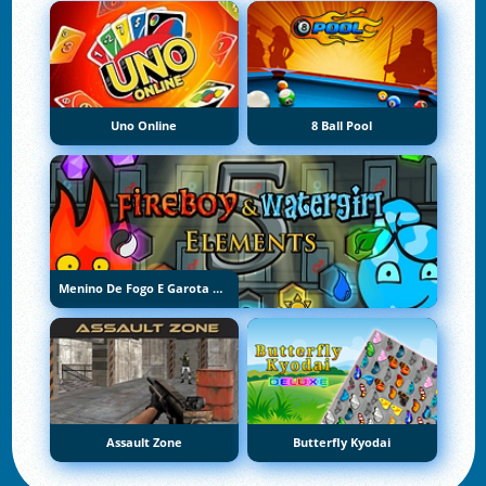
Uno Online
8 Ball Pool
Menino De Fogo E Garota De Água 5: Elementos
Assault Zone
Butterfly Kyodai