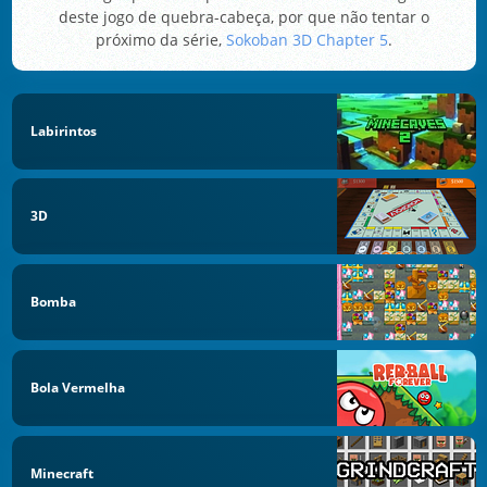
deste jogo de quebra-cabeça, por que não tentar o
próximo da série,
Sokoban 3D Chapter 5
.
Labirintos
3D
Bomba
Bola Vermelha
Minecraft