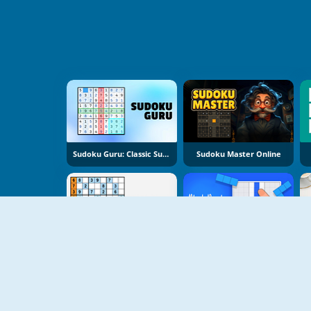
Sudoku Guru: Classic Sudoku
Sudoku Master Online
Ultimate Sudoku
Block Puzzle Sudoku