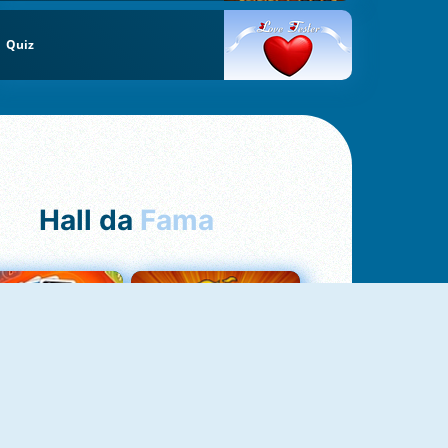
Quiz
Hall da
Fama
Uno Online
8 Ball Pool