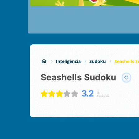
Inteligência
Sudoku
Seashells 
Seashells Sudoku
3.2
18
Avaliação: