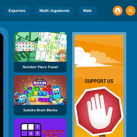
Esportes
Multi Jogadores
Mais
Number Place Travel
Sudoku Brain Blocks