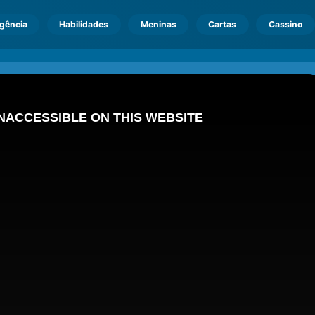
igência
Habilidades
Meninas
Cartas
Cassino