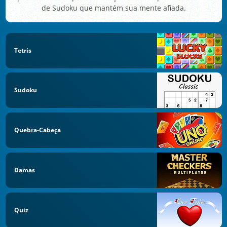
de Sudoku que mantém sua mente afiada.
Tetris
Sudoku
Quebra-Cabeça
Damas
Quiz