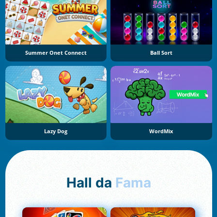
Summer Onet Connect
Ball Sort
Lazy Dog
WordMix
Hall da
Fama