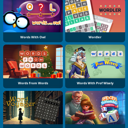
Words With Owl
Wordler
Words From Words
Words With Prof Wisely