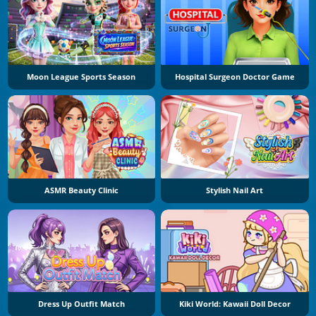
Moon League Sports Season
Hospital Surgeon Doctor Game
ASMR Beauty Clinic
Stylish Nail Art
Dress Up Outfit Match
Kiki World: Kawaii Doll Decor