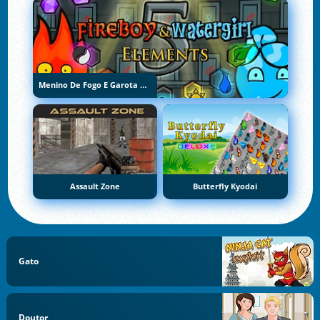
Menino De Fogo E Garota De Água 5: Elementos
Assault Zone
Butterfly Kyodai
Gato
Doutor