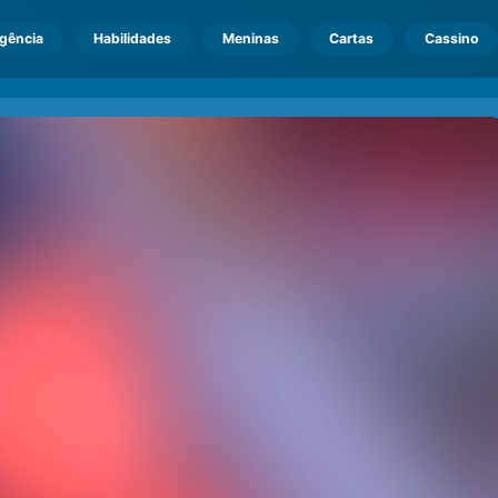
igência
Habilidades
Meninas
Cartas
Cassino