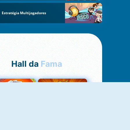
Estratégia Multijogadores
Hall da
Fama
Uno Online
8 Ball Pool