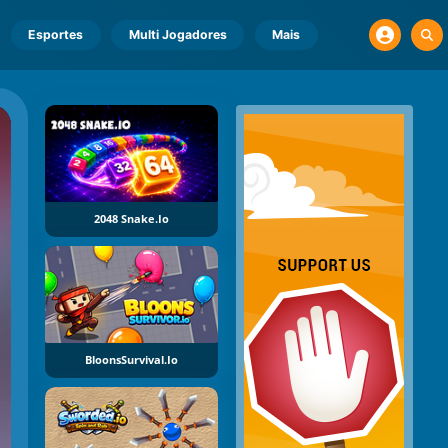
Esportes
Multi Jogadores
Mais
2048 Snake.io
BloonsSurvival.io