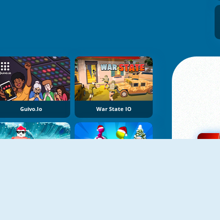
Guivo.io
War State IO
Tsunami Race
Christmas Snowball Arena