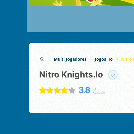
Multi Jogadores
Jogos .io
Nitro 
Nitro Knights.Io
3.8
44
Avaliação: