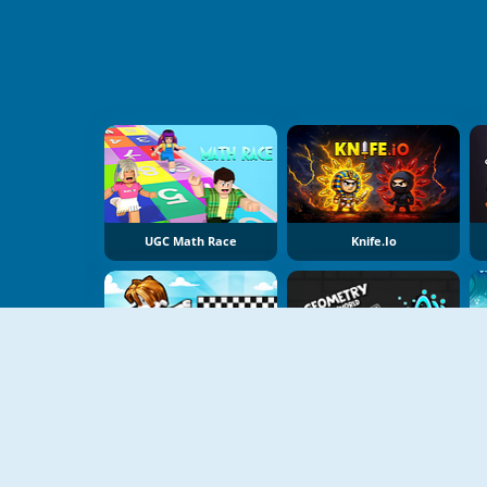
UGC Math Race
Knife.io
Color Race Obby
Geometry Dash Open World