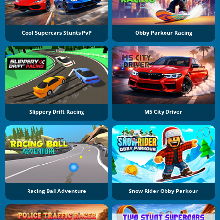
Cool Supercars Stunts PvP
Obby Parkour Racing
Slippery Drift Racing
M5 City Driver
Racing Ball Adventure
Snow Rider Obby Parkour