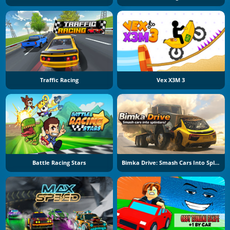
Traffic Racing
Vex X3M 3
Battle Racing Stars
Bimka Drive: Smash Cars Into Splinters