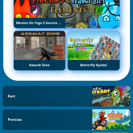
Menino De Fogo E Garota De Água 5: Elementos
Assault Zone
Butterfly Kyodai
Kart
Perícias