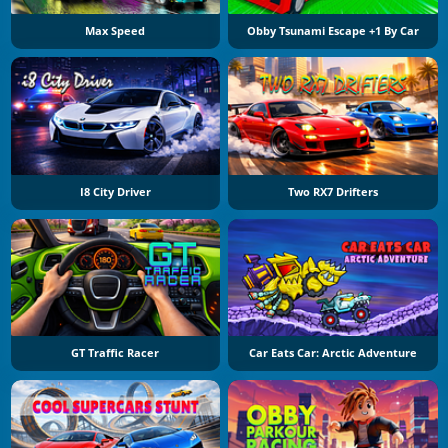
Max Speed
Obby Tsunami Escape +1 By Car
I8 City Driver
Two RX7 Drifters
GT Traffic Racer
Car Eats Car: Arctic Adventure