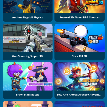
Archers Ragdoll Physics
Revoxel 3D: Voxel RPG Shooter
Gun Shooting Sniper 3D
Stick Kill 3D
Brawl Stars Battle
Bow And Arrow: Archery Adventure