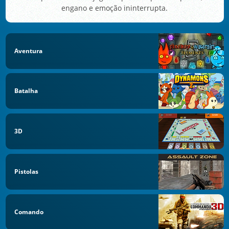
engano e emoção ininterrupta.
Aventura
Batalha
3D
Pistolas
Comando