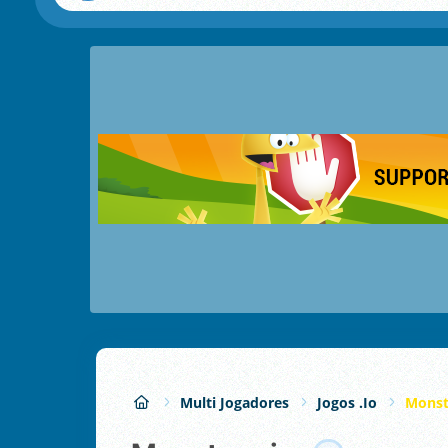
Multi Jogadores
Jogos .io
Monst