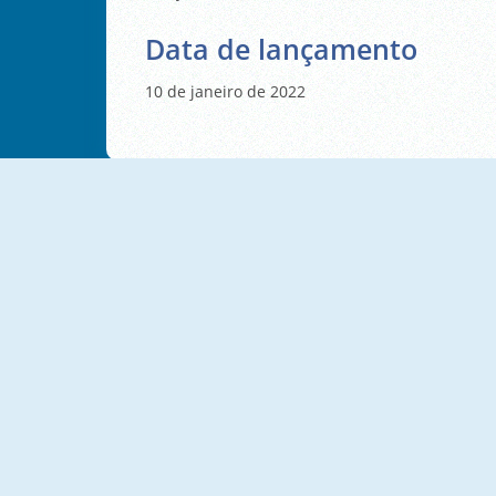
Data de lançamento
10 de janeiro de 2022
UGC Math Race
Knife.io
Color Race Obby
Geometry Dash Open World