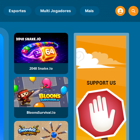
Esportes
Multi Jogadores
Mais
2048 Snake.io
BloonsSurvival.io