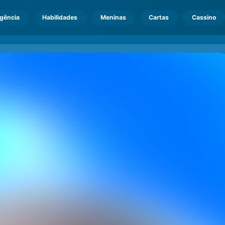
igência
Habilidades
Meninas
Cartas
Cassino