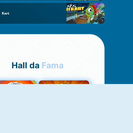
Kart
Hall da
Fama
Uno Online
8 Ball Pool