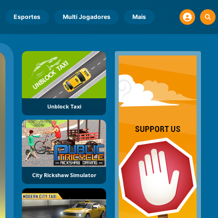
Esportes
Multi Jogadores
Mais
Unblock Taxi
City Rickshaw Simulator