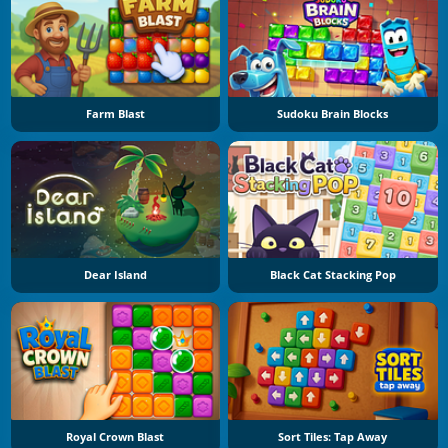
Farm Blast
Sudoku Brain Blocks
Dear Island
Black Cat Stacking Pop
Royal Crown Blast
Sort Tiles: Tap Away