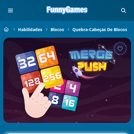
Habilidades
Blocos
Quebra-Cabeças De Blocos