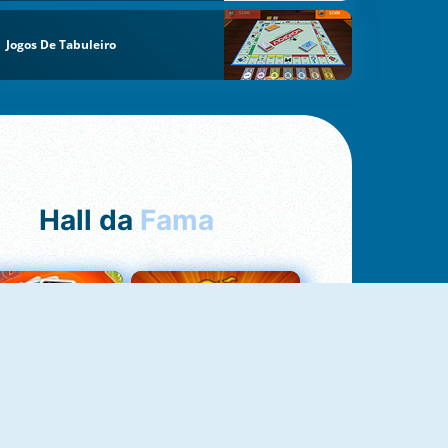
Jogos De Tabuleiro
Hall da
Fama
Uno Online
8 Ball Pool