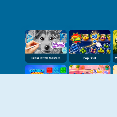
Cross Stitch Masters
Pop Fruit
Marble Sort
Cake Merge 2