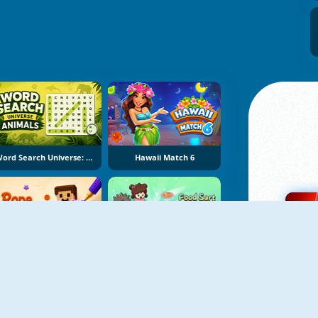
Word Search Universe: Animals
Hawaii Match 6
Rope Stitch Puzzle
Food Sort Puzzle