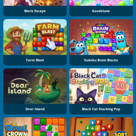
Block Escape
Goodeluxe
Farm Blast
Sudoku Brain Blocks
Dear Island
Black Cat Stacking Pop