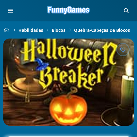
Habilidades
Blocos
Quebra-Cabeças De Blocos