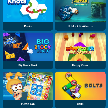
Knots
Unblock It Atlantis
Big Block Blast
Happy Color
Puzzle Lab
Bolts