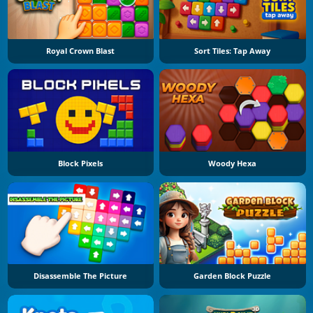
Royal Crown Blast
Sort Tiles: Tap Away
Block Pixels
Woody Hexa
Disassemble The Picture
Garden Block Puzzle