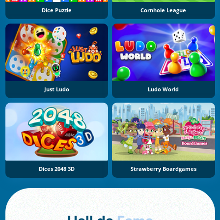
Dice Puzzle
Cornhole League
Just Ludo
Ludo World
Dices 2048 3D
Strawberry Boardgames