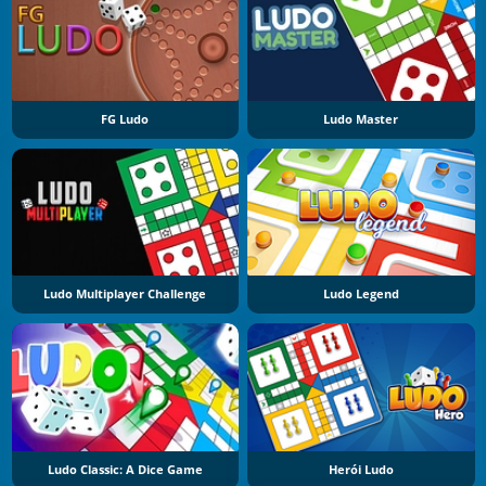
FG Ludo
Ludo Master
Ludo Multiplayer Challenge
Ludo Legend
Ludo Classic: A Dice Game
Herói Ludo