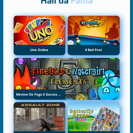
Hall da
Fama
Uno Online
8 Ball Pool
Menino De Fogo E Garota De Água 5: Elementos