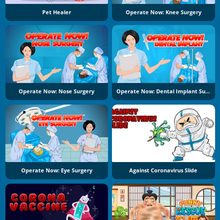
Pet Healer
Operate Now: Knee Surgery
Operate Now: Nose Surgery
Operate Now: Dental Implant Surgery
Operate Now: Eye Surgery
Against Coronavirus Slide