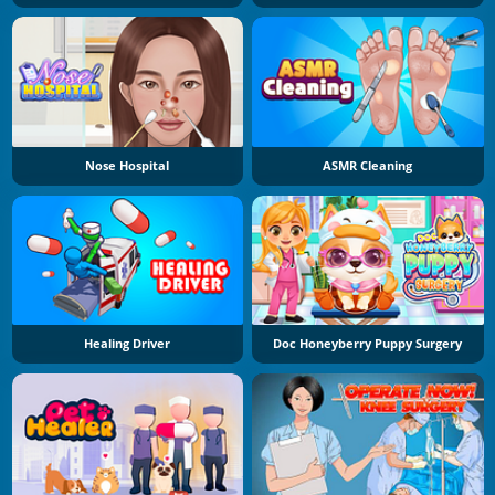
Nose Hospital
ASMR Cleaning
Healing Driver
Doc Honeyberry Puppy Surgery